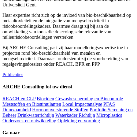
Universiteit Gent.
Haar expertise richt zich op de invloed van bio-beschikbaarheid op
metaaltoxiciteit en de integratie van mengseltoxiciteit in
risicobeoordelingskaders. Daarmee draagt zij bij aan de
ontwikkeling van tools die de ecologische relevantie van
milieurisicobeoordelingen versterken.
Bij ARCHE Consulting past zij haar modelleringsexpertise toe in
projecten rond bio-beschikbaarheid van metalen en
mengseltoxiciteit. Daarnaast ondersteunt zij de voorbereiding van
regelgevingsdossiers onder REACH, BPR en PPP.
Publicaties
ARCHE Consulting tot uw dienst
REACH en CLP
Biociden
Gewasbescherming en Biocontrole
Meststoffen en Biostimulanten
Local Impactanalyse
PFAS
Duurzaamheid
Hormoonverstorende Stoffen
Portfolio Screening en
Beheer
Drinkwaterrichtlijn
Waterkader Richtlijn
Microplastics
Onderzoek en ontwikkeling
Opleiding en vorming
Ga naar