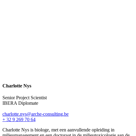
Charlotte Nys
Senior Project Scientist
IBERA Diplomate
charlotte.nys@arche-consulting.be
+ 32 9 269 70 64
Charlotte Nys is biologe, met een aanvullende opleiding in
milieumanagement en een doctoraat in de milieutoxicologie aan de