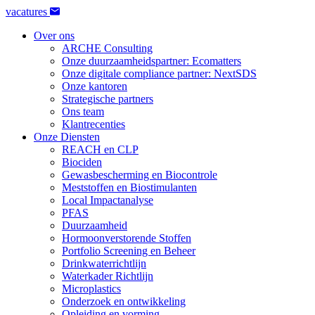
vacatures
Over ons
ARCHE Consulting
Onze duurzaamheidspartner: Ecomatters
Onze digitale compliance partner: NextSDS
Onze kantoren
Strategische partners
Ons team
Klantrecenties
Onze Diensten
REACH en CLP
Biociden
Gewasbescherming en Biocontrole
Meststoffen en Biostimulanten
Local Impactanalyse
PFAS
Duurzaamheid
Hormoonverstorende Stoffen
Portfolio Screening en Beheer
Drinkwaterrichtlijn
Waterkader Richtlijn
Microplastics
Onderzoek en ontwikkeling
Opleiding en vorming